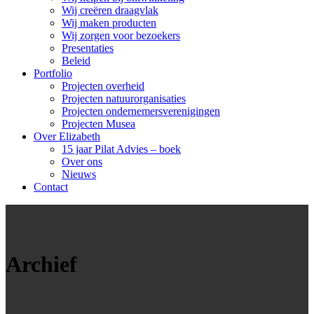
Wij creëren draagvlak
Wij maken producten
Wij zorgen voor bezoekers
Presentaties
Beleid
Portfolio
Projecten overheid
Projecten natuurorganisaties
Projecten ondernemersverenigingen
Projecten Musea
Over Elizabeth
15 jaar Pilat Advies – boek
Over ons
Nieuws
Contact
Archief