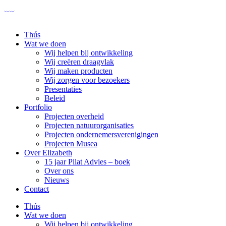
Thús
Wat we doen
Wij helpen bij ontwikkeling
Wij creëren draagvlak
Wij maken producten
Wij zorgen voor bezoekers
Presentaties
Beleid
Portfolio
Projecten overheid
Projecten natuurorganisaties
Projecten ondernemersverenigingen
Projecten Musea
Over Elizabeth
15 jaar Pilat Advies – boek
Over ons
Nieuws
Contact
Thús
Wat we doen
Wij helpen bij ontwikkeling