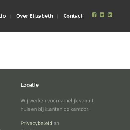
lio
Over Elizabeth
Contact
Locatie
Wij werken voornamelijk vanuit
huis en bij klanten op kantoor.
Privacybeleid
en