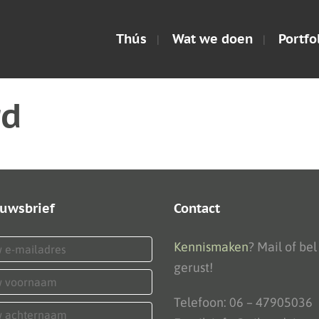
Thús
Wat we doen
Portfo
rd
uwsbrief
Contact
Kennismaken
? Mail of bel
gerust!
Telefoon: 06 – 47905036