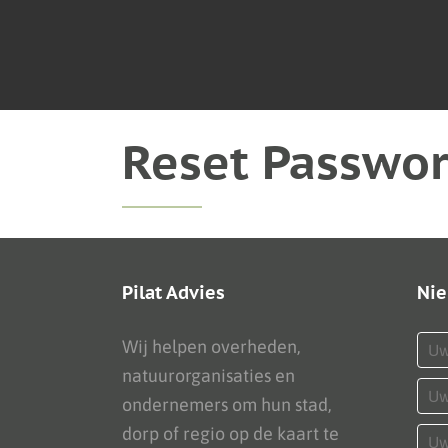
Reset Passwo
Pilat Advies
Nie
Wij helpen overheden,
natuurorganisaties en
ondernemers om hun stad,
dorp of regio op de kaart te